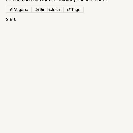
Vegano
Sin lactosa
Trigo
3,5 €