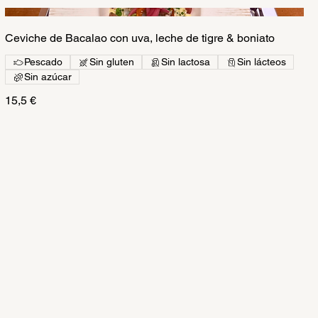
Ceviche de Bacalao con uva, leche de tigre & boniato
Pescado
Sin gluten
Sin lactosa
Sin lácteos
Sin azúcar
15,5 €