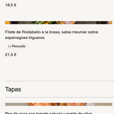
18,5 €
Filete de Rodaballo a la brasa, salsa meunier sobre
espárragoes trigueros
Pescado
21,5 €
Tapas
Pan de coca con tomate natural y aceite de oliva